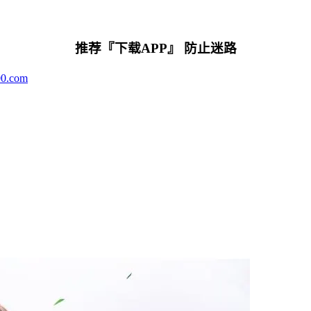
推荐『下载APP』 防止迷路
00.com