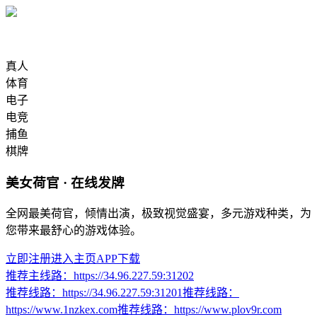
真人
体育
电子
电竞
捕鱼
棋牌
美女荷官 · 在线发牌
全网最美荷官，倾情出演，极致视觉盛宴，多元游戏种类，为
您带来最舒心的游戏体验。
立即注册
进入主页
APP下载
推荐主线路：
https://34.96.227.59:31202
推荐线路：
https://34.96.227.59:31201
推荐线路：
https://www.1nzkex.com
推荐线路：
https://www.plov9r.com