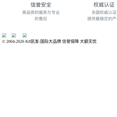
© 2004-
2026
K8凯发-国际大品牌 信誉保障 大额无忧