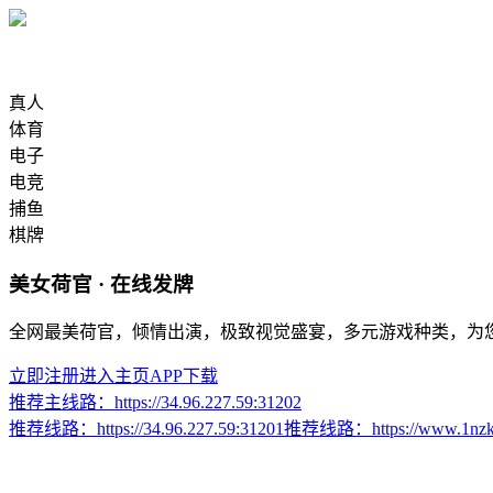
真人
体育
电子
电竞
捕鱼
棋牌
美女荷官 · 在线发牌
全网最美荷官，倾情出演，极致视觉盛宴，多元游戏种类，为
立即注册
进入主页
APP下载
推荐主线路：
https://34.96.227.59:31202
推荐线路：
https://34.96.227.59:31201
推荐线路：
https://www.1nz