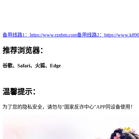
备用线路
1
：
https://www.rznbm.com
备用线路
2
：
https://www.k89
推荐浏览器：
谷歌、Safari、火狐、Edge
温馨提示：
为了您的隐私安全，请勿与"国家反诈中心"APP同设备使用！