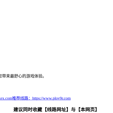
您带来最舒心的游戏体验。
kex.com
推荐线路：
https://www.plov9r.com
建议同时收藏【线路网址】与【本网页】