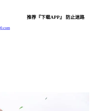
推荐『下载APP』 防止迷路
00.com