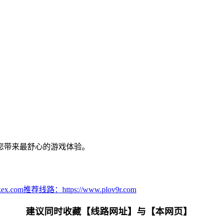
您带来最舒心的游戏体验。
kex.com
推荐线路：
https://www.plov9r.com
建议同时收藏【线路网址】与【本网页】