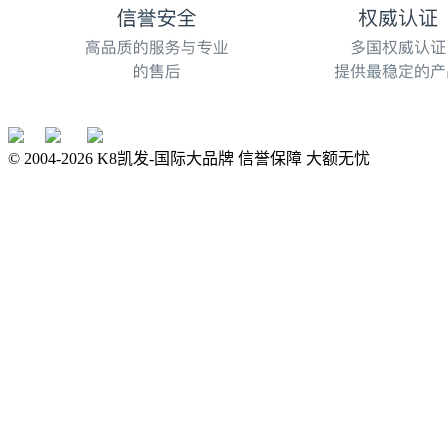
© 2004-
2026
K8凯发-国际大品牌 信誉保障 大额无忧