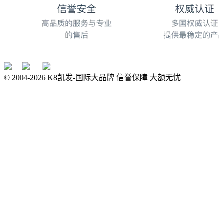
© 2004-
2026
K8凯发-国际大品牌 信誉保障 大额无忧