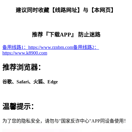
建议同时收藏【线路网址】与【本网页】
推荐『下载APP』 防止迷路
备用线路
1
：
https://www.rznbm.com
备用线路
2
：
https://www.k8900.com
推荐浏览器：
谷歌、Safari、火狐、Edge
温馨提示：
为了您的隐私安全，请勿与"国家反诈中心"APP同设备使用！