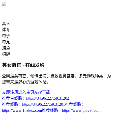
真人
体育
电子
电竞
捕鱼
棋牌
美女荷官 · 在线发牌
全网最美荷官，倾情出演，极致视觉盛宴，多元游戏种类，为
您带来最舒心的游戏体验。
立即注册
进入主页
APP下载
推荐主线路：
https://34.96.227.59:31202
推荐线路：
https://34.96.227.59:31201
推荐线路：
https://www.1nzkex.com
推荐线路：
https://www.plov9r.com