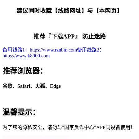
建议同时收藏【线路网址】与【本网页】
推荐『下载APP』 防止迷路
备用线路
1
：
https://www.rznbm.com
备用线路
2
：
https://www.k8900.com
推荐浏览器：
谷歌、Safari、火狐、Edge
温馨提示：
为了您的隐私安全，请勿与"国家反诈中心"APP同设备使用！